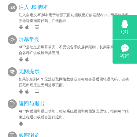
注入 JS 脚本
注入自定义JS脚本用于增强页面功能以更好的适配App，无需修改服
务器端页面源代码，在线配置。
|
屏幕常亮
APP启动之后屏幕常亮，不受设备系统屏保限制，长期常亮状态，适
合各种广告或展示类应用。
无网提示
如果识别到APP无法获取网络数据或目标服务器返回错误代码，自动
拦截出现原生无网提示页面。
|
返回与退出
APP内返回和退出功能，控制系统返回和页面返回逻辑，控制APP结
束进程退出或后台运行退出。
多图浏览