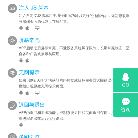
注入 JS 脚本
注入自定义JS脚本用于增强页面功能以更好的适配App，无需修改服
务器端页面源代码，在线配置。
|
屏幕常亮
APP启动之后屏幕常亮，不受设备系统屏保限制，长期常亮状态，适
合各种广告或展示类应用。
无网提示
如果识别到APP无法获取网络数据或目标服务器返回错误代码，自动
拦截出现原生无网提示页面。
|
返回与退出
APP内返回和退出功能，控制系统返回和页面返回逻辑，控制APP结
束进程退出或后台运行退出。
多图浏览