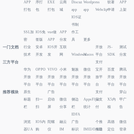
APP
序打
EXE
云商
Discuz
Wordpress
软著
APP
打包
包
打包
城
app
app
Webclip
申请
上架
IOS证
书制
SSL加
IOS免
vue做
APP
作工
密
签版
APP
分发
具
更多
一门文档
行业
安卓
IOS开
互联
开放
JS-
测试
技术
开发
发
网
Windows
Macos
平台
SDK
分发
三方平台
支付
华为
OPPO
VIVO
小米
魅族
微信
宝开
百度
腾讯
开放
开放
开放
开放
开放
开放
放平
开放
开放
平台
平台
平台
平台
平台
平台
台
平台
平台
推荐模块
原生
广告
支付
穿山
标题
扫一
启动
微信
侧边
AppsFlyer
宝支
X5内
甲广
栏
扫
屏
分享
栏
统计
付
核
告
IDFA
浏览
IOS内
陀螺
融云
广告
个推
高德
微信
器UA
购
仪
IM
标识
IMEI/OAID
推送
定位
登录