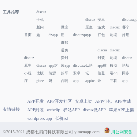
工具推荐
discuz
手机
discuz
安卓
discuzap
版问
微应
原生
游戏
discuz
哪个
首页
题
dzapp
用
discuzqapp
app
打包
论坛
好用
谁知
道免
discuz
discuz
discuz
费封
封装
论坛
discuz
原生
discuz
app封
装app
discuzx
dz论
app微
移动
论坛
小程
改版
装源
的平
安卓
坛
信登
端qq
同步
序
gitee
码
台啊
app
appios
录
互联
app
APP开发
APP开发社区
安卓上架
APP打包
APP生成
友情链接：
APP封装
webclip
驿站APP
discuz做APP
苹果APP上架
wordpress app
低价ssl
©2015-2021 成都七扇门科技有限公司 yimenapp.com
川公网安备