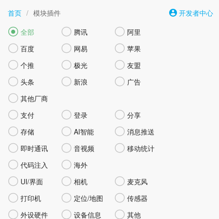
首页
/
模块插件
开发者中心



全部
腾讯
阿里



百度
网易
苹果



个推
极光
友盟



头条
新浪
广告

其他厂商



支付
登录
分享



存储
AI智能
消息推送



即时通讯
音视频
移动统计


代码注入
海外



UI/界面
相机
麦克风



打印机
定位/地图
传感器



外设硬件
设备信息
其他