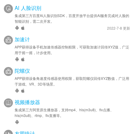
AI 人脸识别
集成第三方百度AI人脸识别SDK，百度开放平台提供AI服务完成对人脸的
智能识别，需二次开发。
2022-7-8 更新
加速计
APP获得设备手机加速传感器控制权限，可获取加速计回传XYZ值，广泛
用于摇一摇，计步使用。
陀螺仪
APP获得设备角速度传感器使用权限，获取陀螺仪回传XYZ数值，广泛用
于游戏、VR、3D等场景。
视频播放器
集成第三方阿里原生播放器，支持mp4、hls(m3u8)、flv点播、
hls(m3u8)、rtmp、flv直播等。
友盟统计