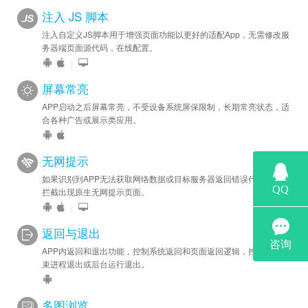
注入 JS 脚本
注入自定义JS脚本用于增强页面功能以更好的适配App，无需修改服
务器端页面源代码，在线配置。
|
屏幕常亮
APP启动之后屏幕常亮，不受设备系统屏保限制，长期常亮状态，适
合各种广告或展示类应用。
无网提示
如果识别到APP无法获取网络数据或目标服务器返回错误代码，自动
拦截出现原生无网提示页面。
|
返回与退出
APP内返回和退出功能，控制系统返回和页面返回逻辑，控制APP结
束进程退出或后台运行退出。
多图浏览