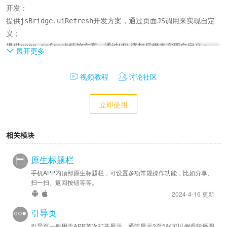
开发：

提供jsBridge.uiRefresh开发方案，通过页面JS调用来实现自定
义；

提供xapp-refresh链控方案，通过URL添加后缀来实现自定义；
展开更多
视频教程
讨论社区
立即使用
相关模块
原生标题栏
手机APP内顶部原生标题栏，可设置多项常规操作功能，比如分享、
扫一扫、返回按钮等等。
2024-4-16 更新
引导页
引导页一般用于APP首次打开展示，通常显示3至5张可以侧滑轮播图