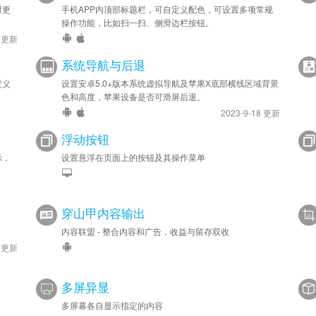
时更
手机APP内顶部标题栏，可自定义配色，可设置多项常规
操作功能，比如扫一扫、侧滑边栏按钮。
9 更新
系统导航与后退
定义
设置安卓5.0+版本系统虚拟导航及苹果X底部横线区域背景
色和高度，苹果设备是否可滑屏后退。
2023-9-18 更新
浮动按钮
示，
设置悬浮在页面上的按钮及其操作菜单
穿山甲内容输出
内容联盟 - 整合内容和广告，收益与留存双收
2 更新
多屏异显
多屏幕各自显示指定的内容