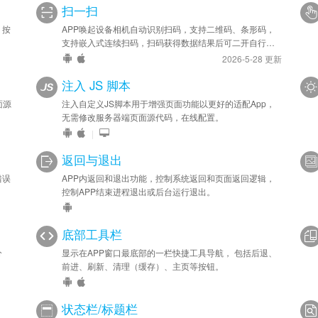
扫一扫
，按
APP唤起设备相机自动识别扫码，支持二维码、条形码，
支持嵌入式连续扫码，扫码获得数据结果后可二开自行处
理。
2026-5-28 更新
注入 JS 脚本
面源
注入自定义JS脚本用于增强页面功能以更好的适配App，
无需修改服务器端页面源代码，在线配置。
|
返回与退出
错误
APP内返回和退出功能，控制系统返回和页面返回逻辑，
控制APP结束进程退出或后台运行退出。
底部工具栏
分
显示在APP窗口最底部的一栏快捷工具导航， 包括后退、
前进、刷新、清理（缓存）、主页等按钮。
状态栏/标题栏